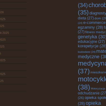
choro
(34)
(35)
026
diagnost
dieta
(27)
dom
(2
2025
e-commerce
(24)
2025
egzaminy
(28)
f
(27)
fitness medy
ik 2025
genetyka
(30
2025
edukacyjne
(27)
korepetycje
(28
2025
mate
budowlane
(24)
5
medyczne
(3
2025
medycyn
(37)
mieszkani
2025
motocykl
025
(38)
Motoryzacja
odchudzanie
(27
opieka społ
(26)
opieka
(28)