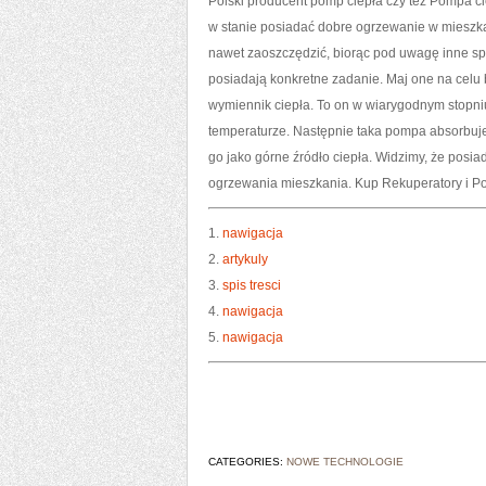
Polski producent pomp ciepła czy też Pompa c
w stanie posiadać dobre ogrzewanie w mieszkan
nawet zaoszczędzić, biorąc pod uwagę inne s
posiadają konkretne zadanie. Maj one na celu
wymiennik ciepła. To on w wiarygodnym stopniu
temperaturze. Następnie taka pompa absorbu
go jako górne źródło ciepła. Widzimy, że posi
ogrzewania mieszkania. Kup Rekuperatory i P
1.
nawigacja
2.
artykuly
3.
spis tresci
4.
nawigacja
5.
nawigacja
CATEGORIES:
NOWE TECHNOLOGIE