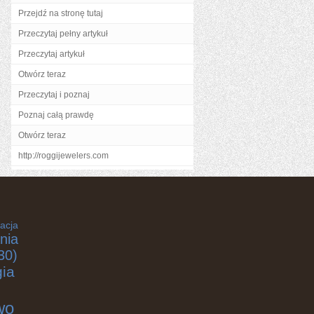
Przejdź na stronę tutaj
Przeczytaj pełny artykuł
Przeczytaj artykuł
Otwórz teraz
Przeczytaj i poznaj
Poznaj całą prawdę
Otwórz teraz
http://roggijewelers.com
acja
nia
30)
gia
wo