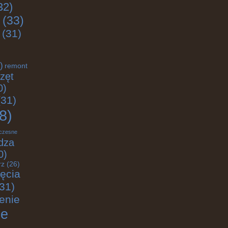
32)
(33)
(31)
)
remont
zęt
0)
31)
8)
czesne
dza
0)
rz
(26)
jęcia
31)
enie
ie