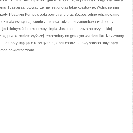
iepła do CWU. Jest to perfekcyjne rozwiązanie, za pomocą którego będziemy
iu. I trzeba zanotować, że nie jest ono aż takie kosztowne. Wolno na nim
przęty. Poza tym Pompy ciepła powietrzne oraz Bezpośrednie odparowanie
 bez mała wyciągnąć ciepło z miejsca, gdzie jest zamontowany chłodny
 jest dolnym źródłem pompy ciepła. Jest to dopuszczalne przy niskiej
je się przekazaniem wyższej temperatury na gorącym wymienniku. Nazywamy
ada ona przyciągające rozwiązanie, jeżeli chodzi o nowy sposób dotyczący
ompa powietrze woda.