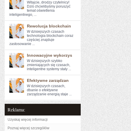
Witajcie,​ drodzy czytelnicy!
Dziś chcielibyśmy poruszyć
temat oświetlenia
inteligentnego, ...
Rewolucja blockchain
W dzisiejszych czasach
technologia blockchain coraz
częściej znajduje
zastosowanie ...
Innowacyjne wykorzys
W⁤ dzisiejszych szybko
⁢zmieniających ⁢się czasach,
inteligentne systemy stały ...
Efektywne zarządzan
W ‍dzisiejszych czasach,
dbanie o efektywne
zarządzanie energią ​staje ...
Reklama:
Uzyskaj więcej informacji
Poznaj więcej szczegółów