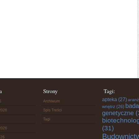
a
Strony
Tagi:
apteka
(27)
aranż
6
Archiwum
bada
wnętrz
(26)
2026
Spis Treści
genetyczne
(
biotechnolo
Tagi
(31)
2026
Budownict
026