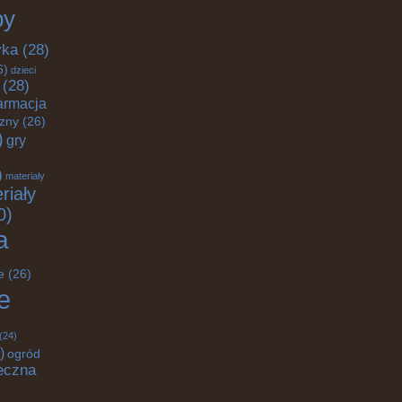
by
yka
(28)
6)
dzieci
(28)
armacja
czny
(26)
)
gry
)
materiały
riały
0)
a
e
(26)
e
(24)
)
ogród
eczna