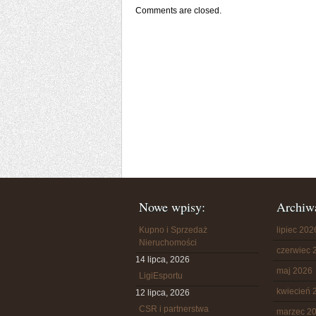
Comments are closed.
Nowe wpisy:
Archiw
Kupno i Sprzedaż
lipiec 202
Nieruchomości
czerwiec 
14 lipca, 2026
maj 2026
LigiEsportu
kwiecień 
12 lipca, 2026
CSR i partnerstwa
marzec 2