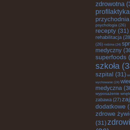
zdrowotna
(
profilaktyka
przychodnia
psychologia
(26)
recepty
(31)
rehabilitacja
(28
spr
(26)
rodzina
(24)
medyczny
(3
superfoods
(
szkoła
(3
szpital
(31)
w
wie
wychowanie
(24)
medyczna
(3
wyposażenie wnęt
za
zabawa
(27)
dodatkowe
(
zdrowe żywi
zdrow
(31)