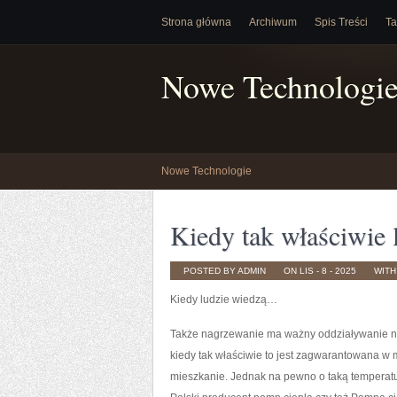
Strona główna
Archiwum
Spis Treści
Ta
Nowe Technologi
Nowe Technologie
Kiedy tak właściwie 
POSTED BY ADMIN
ON LIS - 8 - 2025
WIT
Kiedy ludzie wiedzą…
Także nagrzewanie ma ważny oddziaływanie na 
kiedy tak właściwie to jest zagwarantowana w
mieszkanie. Jednak na pewno o taką temperaturę