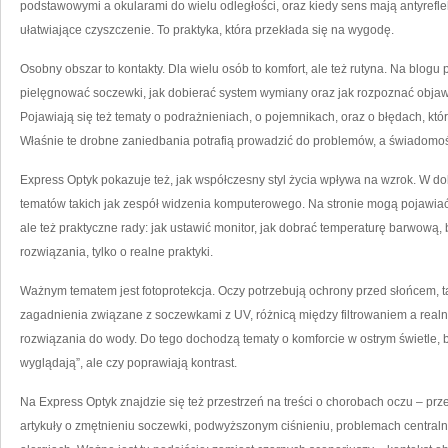
podstawowymi a okularami do wielu odległości, oraz kiedy sens mają antyreflek
ułatwiające czyszczenie. To praktyka, która przekłada się na wygodę.
Osobny obszar to kontakty. Dla wielu osób to komfort, ale też rutyna. Na blogu 
pielęgnować soczewki, jak dobierać system wymiany oraz jak rozpoznać objawy,
Pojawiają się też tematy o podrażnieniach, o pojemnikach, oraz o błędach, które 
Właśnie te drobne zaniedbania potrafią prowadzić do problemów, a świadomo
Express Optyk pokazuje też, jak współczesny styl życia wpływa na wzrok. W d
tematów takich jak zespół widzenia komputerowego. Na stronie mogą pojawiać
ale też praktyczne rady: jak ustawić monitor, jak dobrać temperaturę barwową, 
rozwiązania, tylko o realne praktyki.
Ważnym tematem jest fotoprotekcja. Oczy potrzebują ochrony przed słońcem, t
zagadnienia związane z soczewkami z UV, różnicą między filtrowaniem a realną
rozwiązania do wody. Do tego dochodzą tematy o komforcie w ostrym świetle, bo 
wyglądają”, ale czy poprawiają kontrast.
Na Express Optyk znajdzie się też przestrzeń na treści o chorobach oczu – pr
artykuły o zmętnieniu soczewki, podwyższonym ciśnieniu, problemach centralne