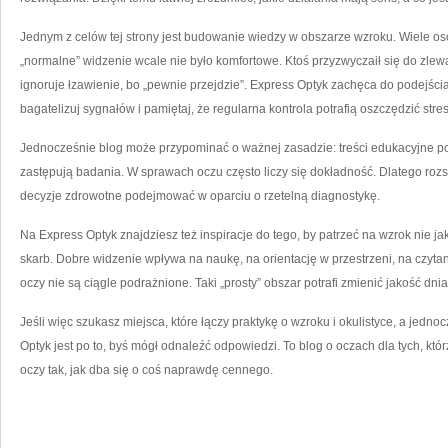
Jednym z celów tej strony jest budowanie wiedzy w obszarze wzroku. Wiele os
„normalne” widzenie wcale nie było komfortowe. Ktoś przyzwyczaił się do zlewan
ignoruje łzawienie, bo „pewnie przejdzie”. Express Optyk zachęca do podejścia
bagatelizuj sygnałów i pamiętaj, że regularna kontrola potrafią oszczędzić stre
Jednocześnie blog może przypominać o ważnej zasadzie: treści edukacyjne po
zastępują badania. W sprawach oczu często liczy się dokładność. Dlatego rozsą
decyzje zdrowotne podejmować w oparciu o rzetelną diagnostykę.
Na Express Optyk znajdziesz też inspiracje do tego, by patrzeć na wzrok nie ja
skarb. Dobre widzenie wpływa na naukę, na orientację w przestrzeni, na czytani
oczy nie są ciągle podrażnione. Taki „prosty” obszar potrafi zmienić jakość dnia
Jeśli więc szukasz miejsca, które łączy praktykę o wzroku i okulistyce, a jed
Optyk jest po to, byś mógł odnaleźć odpowiedzi. To blog o oczach dla tych, któ
oczy tak, jak dba się o coś naprawdę cennego.