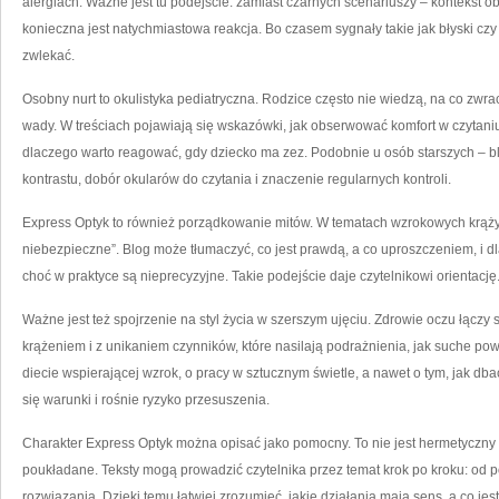
alergiach. Ważne jest tu podejście: zamiast czarnych scenariuszy – kontekst o
konieczna jest natychmiastowa reakcja. Bo czasem sygnały takie jak błyski czy
zwlekać.
Osobny nurt to okulistyka pediatryczna. Rodzice często nie wiedzą, na co zwr
wady. W treściach pojawiają się wskazówki, jak obserwować komfort w czytaniu
dlaczego warto reagować, gdy dziecko ma zez. Podobnie u osób starszych –
kontrastu, dobór okularów do czytania i znaczenie regularnych kontroli.
Express Optyk to również porządkowanie mitów. W tematach wzrokowych krąży
niebezpieczne”. Blog może tłumaczyć, co jest prawdą, a co uproszczeniem, i 
choć w praktyce są nieprecyzyjne. Takie podejście daje czytelnikowi orientację
Ważne jest też spojrzenie na styl życia w szerszym ujęciu. Zdrowie oczu łączy s
krążeniem i z unikaniem czynników, które nasilają podrażnienia, jak suche pow
diecie wspierającej wzrok, o pracy w sztucznym świetle, a nawet o tym, jak dba
się warunki i rośnie ryzyko przesuszenia.
Charakter Express Optyk można opisać jako pomocny. To nie jest hermetyczny po
poukładane. Teksty mogą prowadzić czytelnika przez temat krok po kroku: od p
rozwiązania. Dzięki temu łatwiej zrozumieć, jakie działania mają sens, a co jest