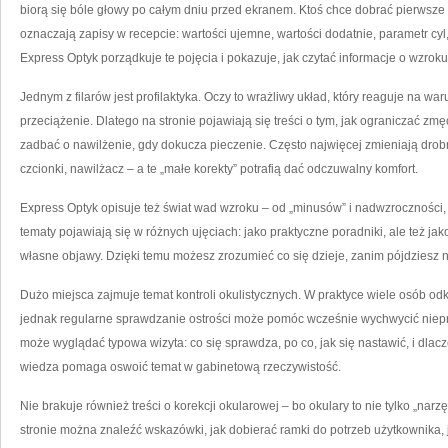
biorą się bóle głowy po całym dniu przed ekranem. Ktoś chce dobrać pierwsze o
oznaczają zapisy w recepcie: wartości ujemne, wartości dodatnie, parametr cyl
Express Optyk porządkuje te pojęcia i pokazuje, jak czytać informacje o wzrok
Jednym z filarów jest profilaktyka. Oczy to wrażliwy układ, który reaguje na war
przeciążenie. Dlatego na stronie pojawiają się treści o tym, jak ograniczać z
zadbać o nawilżenie, gdy dokucza pieczenie. Często najwięcej zmieniają drobn
czcionki, nawilżacz – a te „małe korekty” potrafią dać odczuwalny komfort.
Express Optyk opisuje też świat wad wzroku – od „minusów” i nadwzroczności, 
tematy pojawiają się w różnych ujęciach: jako praktyczne poradniki, ale też jak
własne objawy. Dzięki temu możesz zrozumieć co się dzieje, zanim pójdziesz n
Dużo miejsca zajmuje temat kontroli okulistycznych. W praktyce wiele osób odk
jednak regularne sprawdzanie ostrości może pomóc wcześnie wychwycić niepra
może wyglądać typowa wizyta: co się sprawdza, po co, jak się nastawić, i dl
wiedza pomaga oswoić temat w gabinetową rzeczywistość.
Nie brakuje również treści o korekcji okularowej – bo okulary to nie tylko „narzę
stronie można znaleźć wskazówki, jak dobierać ramki do potrzeb użytkownika,