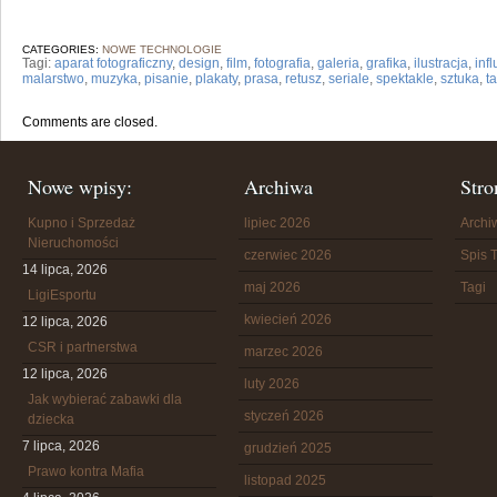
CATEGORIES:
NOWE TECHNOLOGIE
Tagi:
aparat fotograficzny
,
design
,
film
,
fotografia
,
galeria
,
grafika
,
ilustracja
,
inf
malarstwo
,
muzyka
,
pisanie
,
plakaty
,
prasa
,
retusz
,
seriale
,
spektakle
,
sztuka
,
t
Comments are closed.
Nowe wpisy:
Archiwa
Stro
Kupno i Sprzedaż
lipiec 2026
Arch
Nieruchomości
czerwiec 2026
Spis T
14 lipca, 2026
maj 2026
Tagi
LigiEsportu
kwiecień 2026
12 lipca, 2026
CSR i partnerstwa
marzec 2026
12 lipca, 2026
luty 2026
Jak wybierać zabawki dla
styczeń 2026
dziecka
7 lipca, 2026
grudzień 2025
Prawo kontra Mafia
listopad 2025