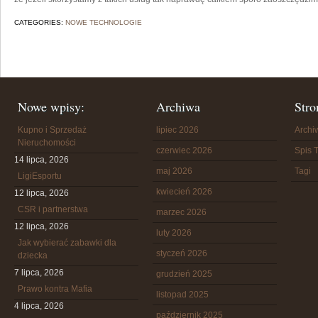
CATEGORIES:
NOWE TECHNOLOGIE
Nowe wpisy:
Archiwa
Stro
Kupno i Sprzedaż
lipiec 2026
Arch
Nieruchomości
czerwiec 2026
Spis T
14 lipca, 2026
maj 2026
Tagi
LigiEsportu
kwiecień 2026
12 lipca, 2026
CSR i partnerstwa
marzec 2026
12 lipca, 2026
luty 2026
Jak wybierać zabawki dla
styczeń 2026
dziecka
7 lipca, 2026
grudzień 2025
Prawo kontra Mafia
listopad 2025
4 lipca, 2026
październik 2025