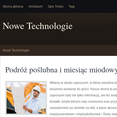
Strona główna
Archiwum
Spis Treści
Tagi
Nowe Technologie
Nowe Technologie
Podróż poślubna i miesiąc miodow
Witamy w studio zaproszeń, w której weselna i
wrażenia wysłanej do gości. Nasza strona to pla
zaproszeń były nie tylko informacją, ale też wst
dodatki, dzięki którym cała ceremonia oraz pr
zawiadomień po winietki na stół, a także akceso
międzynarodowe i międzykulturowe i Śluby mię