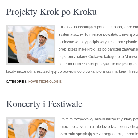
Projekty Krok po Kroku
Elfiki777 to inspirujący portal dla osób, które
systematyczny. To miejsce powstało z myślą o ty
budować własny podpis w rysunku oraz piśmie.
prób, przez małe kroki, aż po bardziej zaawan
pięknem znaków. Ciekawe kategorie to Martwa Na
centrum Elfiki777 stoi praktyka. To nie jest tylk
każdy może odnaleźć zachętę do powrotu do ołówka, pióra czy markera. Treś
CATEGORIES:
NOWE TECHNOLOGIE
Koncerty i Festiwale
Limith to rozrywkowy serwis muzyczny, który po
emocji po całym dniu, ale też o tych, którzy chc
brzmienia spotykają się z anegdotami, a premie