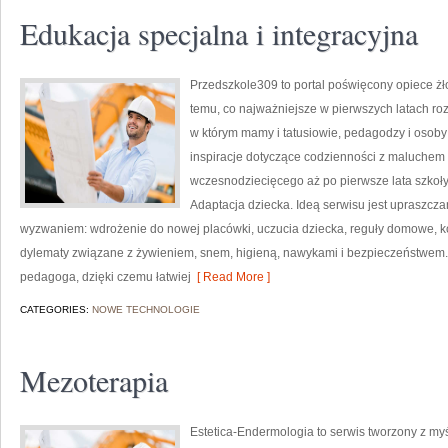
Edukacja specjalna i integracyjna
Przedszkole309 to portal poświęcony opiece 
temu, co najważniejsze w pierwszych latach roz
w którym mamy i tatusiowie, pedagodzy i osob
inspiracje dotyczące codzienności z maluchem
wczesnodziecięcego aż po pierwsze lata szkoł
Adaptacja dziecka. Ideą serwisu jest upraszczan
wyzwaniem: wdrożenie do nowej placówki, uczucia dziecka, reguły domowe, ko
dylematy związane z żywieniem, snem, higieną, nawykami i bezpieczeństwem.
pedagoga, dzięki czemu łatwiej
[ Read More ]
CATEGORIES:
NOWE TECHNOLOGIE
Mezoterapia
Estetica-Endermologia to serwis tworzony z my