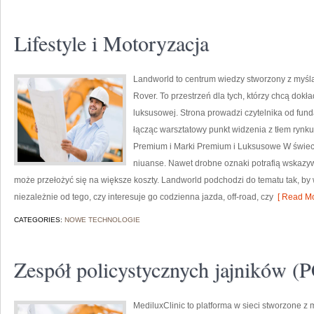
Lifestyle i Motoryzacja
Landworld to centrum wiedzy stworzony z myśl
Rover. To przestrzeń dla tych, którzy chcą dok
luksusowej. Strona prowadzi czytelnika od f
łącząc warsztatowy punkt widzenia z tłem rynk
Premium i Marki Premium i Luksusowe W świeci
niuanse. Nawet drobne oznaki potrafią wskazy
może przełożyć się na większe koszty. Landworld podchodzi do tematu tak, by
niezależnie od tego, czy interesuje go codzienna jazda, off-road, czy
[ Read Mo
CATEGORIES:
NOWE TECHNOLOGIE
Zespół policystycznych jajników 
MediluxClinic to platforma w sieci stworzone z 