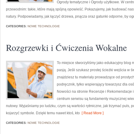
Ogrody tematyczne i Ogrody użytkowe. W cent
przewodnim: takie, które mają spójną opowieść. Pokazujemy, jak budować nastró
natury. Podpowiadamy, jak łączyć drzewa, pnącza oraz gatunki odporne, by o
CATEGORIES:
NOWE TECHNOLOGIE
Rozgrzewki i Ćwiczenia Wokalne
To miejsce stworzyliśmy jako edukacyjny blog m
pasją. Jeśli szukasz prostej ścieżki wejścia w 
znajdziesz tu materiały prowadzące od prostych 
podręcznik, tylko wspierający towarzysz dla os
Nowości na stronie Recenzje i Rekomendacje 
centrum serwisu są fundamenty muzycznej wied
nutowy. Wyjaśniamy po ludzku, czym są wartości rytmiczne, jak trzymać puls, po
kojarzyć symbole. Dzięki temu nawet ktoś, kto
[ Read More ]
CATEGORIES:
NOWE TECHNOLOGIE