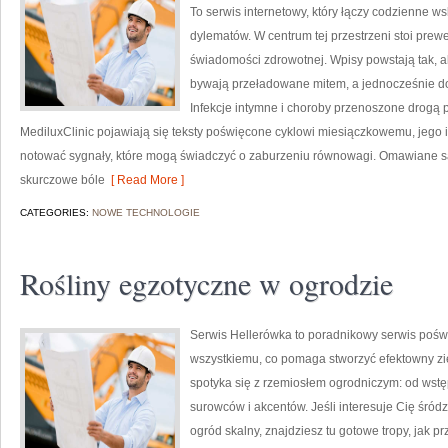
To serwis internetowy, który łączy codzienne 
dylematów. W centrum tej przestrzeni stoi pre
świadomości zdrowotnej. Wpisy powstają tak, ab
bywają przeładowane mitem, a jednocześnie do
Infekcje intymne i choroby przenoszone drogą 
MediluxClinic pojawiają się teksty poświęcone cyklowi miesiączkowemu, jego
notować sygnały, które mogą świadczyć o zaburzeniu równowagi. Omawiane są
skurczowe bóle
[ Read More ]
CATEGORIES:
NOWE TECHNOLOGIE
Rośliny egzotyczne w ogrodzie
Serwis Hellerówka to poradnikowy serwis pośw
wszystkiemu, co pomaga stworzyć efektowny zie
spotyka się z rzemiosłem ogrodniczym: od ws
surowców i akcentów. Jeśli interesuje Cię śró
ogród skalny, znajdziesz tu gotowe tropy, jak pr