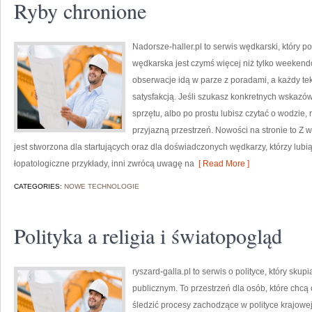
Ryby chronione
Nadorsze-haller.pl to serwis wędkarski, który p
wędkarska jest czymś więcej niż tylko weeken
obserwacje idą w parze z poradami, a każdy te
satysfakcją. Jeśli szukasz konkretnych wskaz
sprzętu, albo po prostu lubisz czytać o wodzie, 
przyjazną przestrzeń. Nowości na stronie to Z 
jest stworzona dla startujących oraz dla doświadczonych wędkarzy, którzy lubią
łopatologiczne przykłady, inni zwrócą uwagę na
[ Read More ]
CATEGORIES:
NOWE TECHNOLOGIE
Polityka a religia i światopogląd
ryszard-galla.pl to serwis o polityce, który sk
publicznym. To przestrzeń dla osób, które chc
śledzić procesy zachodzące w polityce krajowe