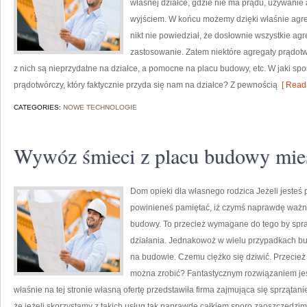
własnej działce, gdzie nie ma prądu, używanie
wyjściem. W końcu możemy dzięki właśnie agre
nikt nie powiedział, że dosłownie wszystkie a
zastosowanie. Zatem niektóre agregaty prądotwó
z nich są nieprzydatne na działce, a pomocne na placu budowy, etc. W jaki sp
prądotwórczy, który faktycznie przyda się nam na działce? Z pewnością
[ Read 
CATEGORIES:
NOWE TECHNOLOGIE
Wywóz śmieci z placu budowy mie
Dom opieki dla własnego rodzica Jeżeli jesteś 
powinieneś pamiętać, iż czymś naprawdę ważnym
budowy. To przecież wymagane do tego by spra
działania. Jednakowoż w wielu przypadkach b
na budowie. Czemu ciężko się dziwić. Przecie
można zrobić? Fantastycznym rozwiązaniem jest
właśnie na tej stronie własną ofertę przedstawiła firma zajmująca się sprząt
że jeżeli skorzystamy z takich usług tak naprawdę całkiem sporo zaoszczędzim