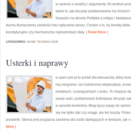
w oparciu o analizy i argumenty. W centrum poz
także to, jak decyzje podejmowane na różnych s
Nowości na stronie Polityka a religia i światopo
duchu tłumaczenia zawiłości bez spłycania sensu. Chodzi o to, by tematy taki
konstytucyjne czy mechanizmy reprezentacji stały
[ Read More ]
CATEGORIES:
NOWE TECHNOLOGIE
Usterki i naprawy
e-opel.com.pl to portal dla kierowców, który kon
nią związane: od codziennej eksploatacji, prze
modelach, rozwiązaniach i rynku. To miejsce s
swoje auto, podejmować trafniejsze decyzje za
w sposób konkretny. Blog łączy pasję do samoc
się nie tylko styl czy osiągi, ale też koszty. P
poradnik. Strona jest przyjazna zarówno dla osób startujących w temacie, jak i dl
More ]