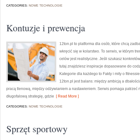
CATEGORIES:
NOWE TECHNOLOGIE
Kontuzje i prewencja
12ton.pl to platforma dla osób, które chcą zad
wkręcić się w kolarstwo. To serwis, w którym tr
celów jest realistyczne. Jeśli szukasz konkre
tutaj znajdziesz inspiracje dopasowane do codz
Kategorie dla każdego to Fakty i mity o fitness
12ton.pl jest balans: między ambicją a dbało
pracą tlenową, między odżywianiem a nastawieniem. Serwis pomaga patrzeć na
długofalową strategię, gdzie
[ Read More ]
CATEGORIES:
NOWE TECHNOLOGIE
Sprzęt sportowy