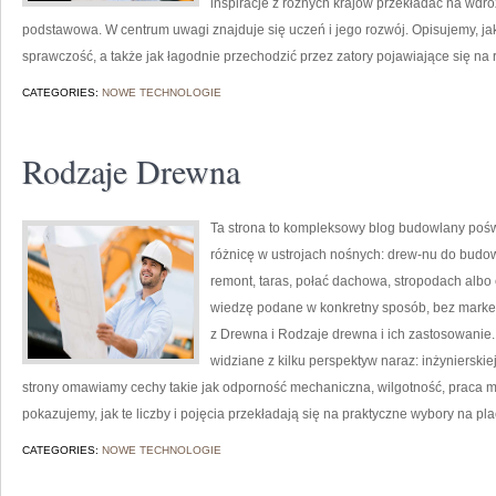
inspiracje z różnych krajów przekładać na wd
podstawowa. W centrum uwagi znajduje się uczeń i jego rozwój. Opisujemy, 
sprawczość, a także jak łagodnie przechodzić przez zatory pojawiające się na
CATEGORIES:
NOWE TECHNOLOGIE
Rodzaje Drewna
Ta strona to kompleksowy blog budowlany pośw
różnicę w ustrojach nośnych: drew-nu do budow
remont, taras, połać dachowa, stropodach albo
wiedzę podane w konkretny sposób, bez marke
z Drewna i Rodzaje drewna i ich zastosowanie
widziane z kilku perspektyw naraz: inżynierskiej
strony omawiamy cechy takie jak odporność mechaniczna, wilgotność, praca mat
pokazujemy, jak te liczby i pojęcia przekładają się na praktyczne wybory na pl
CATEGORIES:
NOWE TECHNOLOGIE