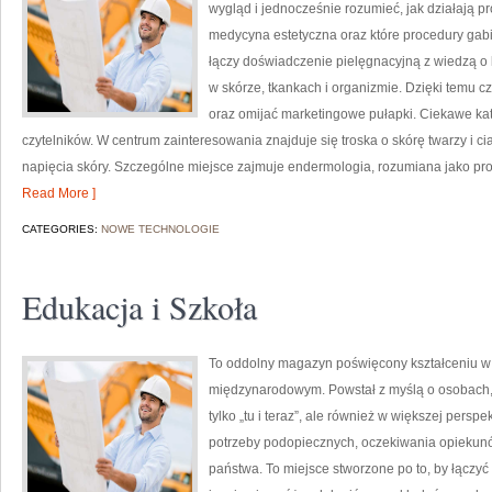
wygląd i jednocześnie rozumieć, jak działają p
medycyna estetyczna oraz które procedury gabi
łączy doświadczenie pielęgnacyjną z wiedzą 
w skórze, tkankach i organizmie. Dzięki temu c
oraz omijać marketingowe pułapki. Ciekawe kat
czytelników. W centrum zainteresowania znajduje się troska o skórę twarzy i c
napięcia skóry. Szczególne miejsce zajmuje endermologia, rozumiana jako pr
Read More ]
CATEGORIES:
NOWE TECHNOLOGIE
Edukacja i Szkoła
To oddolny magazyn poświęcony kształceniu w 
międzynarodowym. Powstał z myślą o osobach, k
tylko „tu i teraz”, ale również w większej persp
potrzeby podopiecznych, oczekiwania opiekunó
państwa. To miejsce stworzone po to, by łączyć 