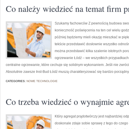
Co należy wiedzieć na temat firm
Szukamy fachowców Z pewnością budowa swojeg
konieczność poświęcenia na ten cel wielu godz
później będziemy mieli okazję mieszkać w pię
tekście przedstawić dosłownie wszystko odnoś
można przedstawić kilka szalenie istotnych p
ogrzewanie Łódź – we wszystkich przypadkach 
centralne ogrzewanie, które cechuje się solidnym wykonaniem. Jeśli nie zwróc
Absolutnie zawsze Inst-Bud Łódź muszą charakteryzować się bardzo porząd
CATEGORIES:
NOWE TECHNOLOGIE
Co trzeba wiedzieć o wynajmie ag
Który agregat prądotwórczy jest najbardziej o
doskonale zdaje sobie sprawę z tego do czego 