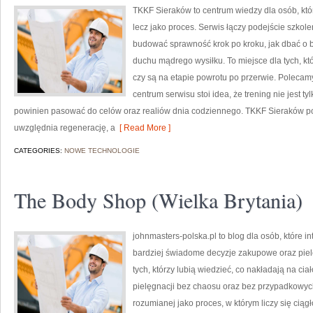
TKKF Sieraków to centrum wiedzy dla osób, któr
lecz jako proces. Serwis łączy podejście szkol
budować sprawność krok po kroku, jak dbać o 
duchu mądrego wysiłku. To miejsce dla tych, któ
czy są na etapie powrotu po przerwie. Polecamy 
centrum serwisu stoi idea, że trening nie jest ty
powinien pasować do celów oraz realiów dnia codziennego. TKKF Sieraków po
uwzględnia regenerację, a
[ Read More ]
CATEGORIES:
NOWE TECHNOLOGIE
The Body Shop (Wielka Brytania)
johnmasters-polska.pl to blog dla osób, które 
bardziej świadome decyzje zakupowe oraz piel
tych, którzy lubią wiedzieć, co nakładają na cia
pielęgnacji bez chaosu oraz bez przypadkowych
rozumianej jako proces, w którym liczy się ciąg