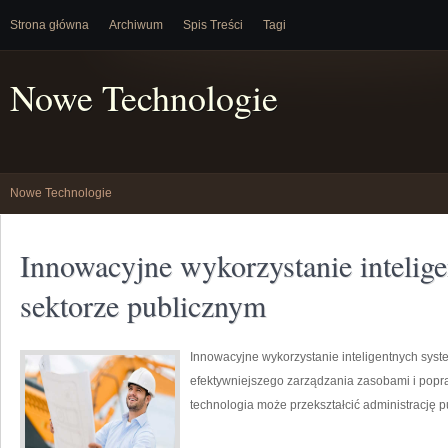
Strona główna
Archiwum
Spis Treści
Tagi
Nowe Technologie
Nowe Technologie
Innowacyjne wykorzystanie inteli
sektorze publicznym
Innowacyjne wykorzystanie inteligentnych syst
efektywniejszego zarządzania zasobami i popraw
technologia może przekształcić administrację p