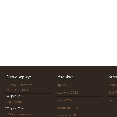
Nowe wpisy:
Archiwa
Stro
Kupno i Sprzedaż
lipiec 2026
Arch
Nieruchomości
czerwiec 2026
Spis T
14 lipca, 2026
maj 2026
Tagi
LigiEsportu
kwiecień 2026
12 lipca, 2026
CSR i partnerstwa
marzec 2026