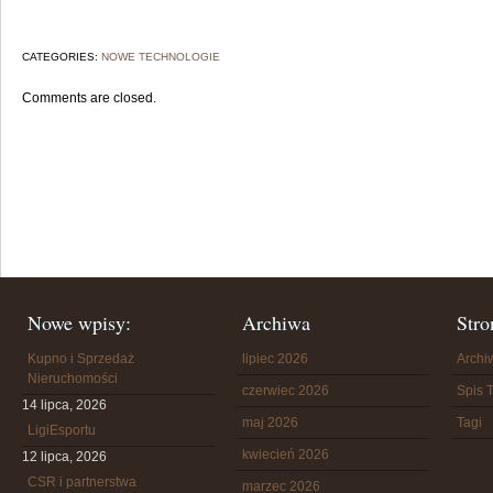
CATEGORIES:
NOWE TECHNOLOGIE
Comments are closed.
Nowe wpisy:
Archiwa
Stro
Kupno i Sprzedaż
lipiec 2026
Arch
Nieruchomości
czerwiec 2026
Spis T
14 lipca, 2026
maj 2026
Tagi
LigiEsportu
kwiecień 2026
12 lipca, 2026
CSR i partnerstwa
marzec 2026