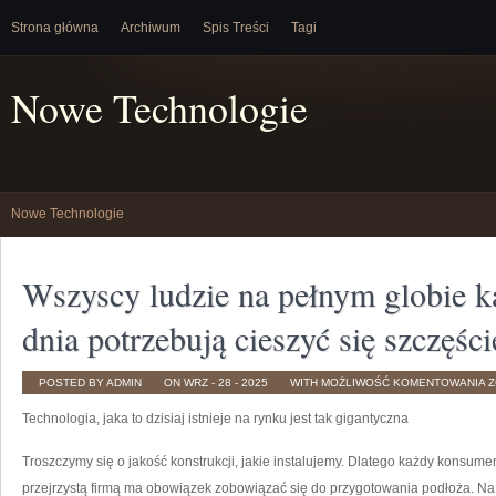
Strona główna
Archiwum
Spis Treści
Tagi
Nowe Technologie
Nowe Technologie
Wszyscy ludzie na pełnym globie k
dnia potrzebują cieszyć się szczęśc
W
POSTED BY ADMIN
ON WRZ - 28 - 2025
WITH
MOŻLIWOŚĆ KOMENTOWANIA
Z
L
N
Technologia, jaka to dzisiaj istnieje na rynku jest tak gigantyczna
P
G
K
M
Troszczymy się o jakość konstrukcji, jakie instalujemy. Dlatego każdy konsume
D
P
przejrzystą firmą ma obowiązek zobowiązać się do przygotowania podłoża. Na
C