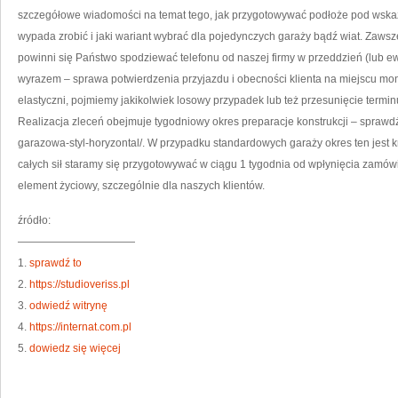
S
szczegółowe wiadomości na temat tego, jak przygotowywać podłoże pod wska
S
wypada zrobić i jaki wariant wybrać dla pojedynczych garaży bądź wiat. Zawsz
powinni się Państwo spodziewać telefonu od naszej firmy w przeddzień (lub 
wyrazem – sprawa potwierdzenia przyjazdu i obecności klienta na miejscu mont
elastyczni, pojmiemy jakikolwiek losowy przypadek lub też przesunięcie terminu
Realizacja zleceń obejmuje tygodniowy okres preparacje konstrukcji – sprawdź 
garazowa-styl-horyzontal/. W przypadku standardowych garaży okres ten jest kr
całych sił staramy się przygotowywać w ciągu 1 tygodnia od wpłynięcia zamów
element życiowy, szczególnie dla naszych klientów.
źródło:
———————————
1.
sprawdź to
2.
https://studioveriss.pl
3.
odwiedź witrynę
4.
https://internat.com.pl
5.
dowiedz się więcej